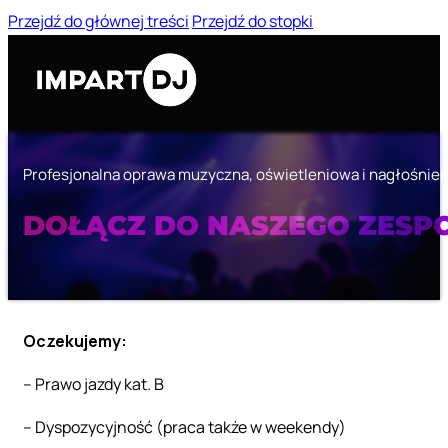
Przejdź do głównej treści
Przejdź do stopki
P
r
o
f
e
s
j
o
n
a
l
n
a
o
p
r
a
w
a
m
u
z
y
c
z
n
a
,
o
ś
w
i
e
t
l
e
n
i
o
w
a
i
n
a
g
ł
o
ś
n
i
e
DOŁĄCZ DO NASZEGO ZESPO
Oczekujemy:
– Prawo jazdy kat. B
– Dyspozycyjność (praca także w weekendy)